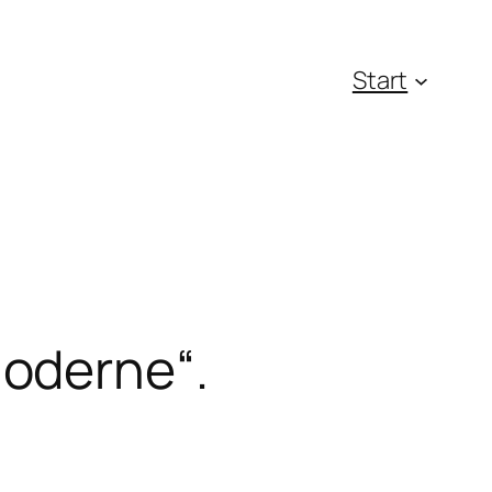
Start
oderne“.